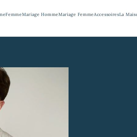
me
Femme
Mariage Homme
Mariage Femme
Accessoires
La Mais