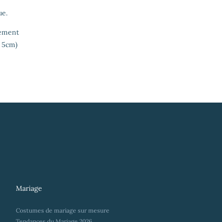
ue.
lement
u 5cm)
Mariage
Costumes de mariage sur mesure
Tendances du Mariage 2026