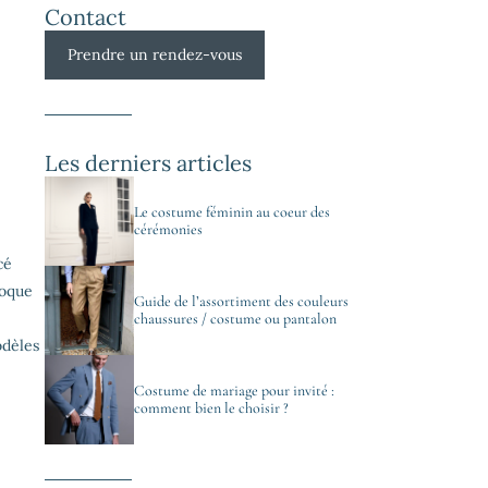
Contact
Prendre un rendez-vous
Les derniers articles
Le costume féminin au coeur des
cérémonies
cé
voque
Guide de l’assortiment des couleurs
chaussures / costume ou pantalon
odèles
Costume de mariage pour invité :
comment bien le choisir ?