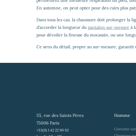
permettent une meilleure respiration du pied, tou
En automne, on peut opter pour des cuirs plus pat
Dans tous les cas, la chaussure doit prolonger la
d’accorder la longueur du
pantalon sur-mesure
à l
pour dévoiler la finesse du mocassin, ou une long
Ce sens du détail, propre au sur-mesure, garantit
55, rue des Saints Pères
Homme
75006 Paris
Costume su
+33(0) 1 42 22 99 92
Chemises su