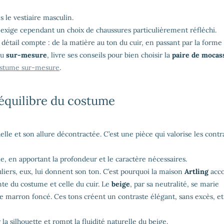
 le vestiaire masculin.
n, exige cependant un choix de chaussures particulièrement réfléchi.
 détail compte : de la matière au ton du cuir, en passant par la forme
du
sur-mesure
, livre ses conseils pour bien choisir la
paire de mocas
stume sur-mesure
.
’équilibre du costume
lle et son allure décontractée. C’est une pièce qui valorise les contr
e, en apportant la profondeur et le caractère nécessaires.
ouliers, eux, lui donnent son ton. C’est pourquoi la maison
Artling
acc
nte du costume et celle du cuir. Le
beige
, par sa neutralité, se marie
e marron foncé. Ces tons créent un contraste élégant, sans excès, et
 la silhouette et rompt la fluidité naturelle du beige.