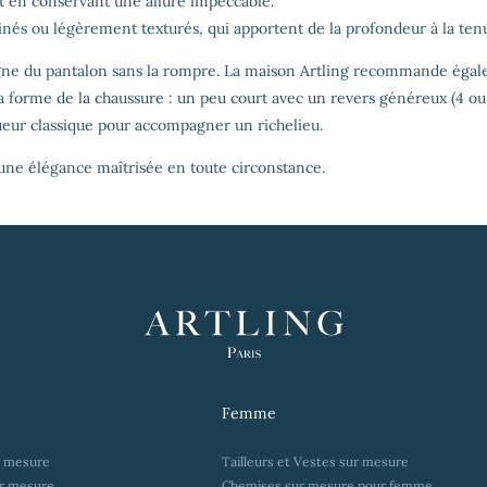
t en conservant une allure impeccable.
inés ou légèrement texturés, qui apportent de la profondeur à la ten
 ligne du pantalon sans la rompre. La maison Artling recommande éga
a forme de la chaussure : un peu court avec un revers généreux (4 o
ueur classique pour accompagner un richelieu.
 une élégance maîtrisée en toute circonstance.
Femme
r mesure
Tailleurs et Vestes sur mesure
r mesure
Chemises sur mesure pour femme