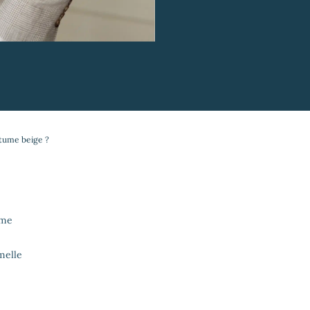
stume beige ?
ume
melle