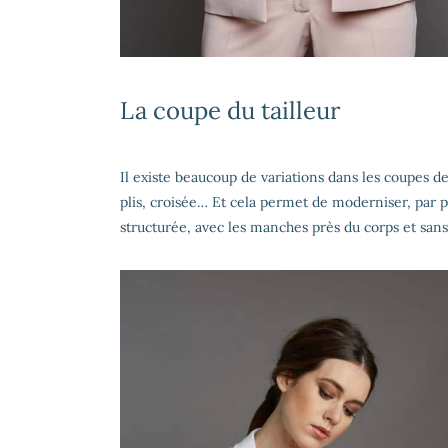
La coupe du tailleur
Il existe beaucoup de variations dans les coupes des
plis, croisée… Et cela permet de moderniser, par p
structurée, avec les manches près du corps et san