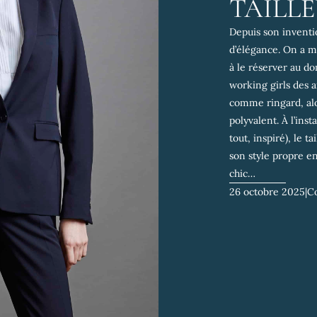
TAILLE
Depuis son inventio
d’élégance. On a 
à le réserver au d
working girls des 
comme ringard, alor
polyvalent. À l’ins
tout, inspiré), le t
son style propre en
chic…
26 octobre 2025
|
C