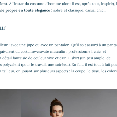
lent
. À l’instar du costume d’homme (dont il est, après tout, inspiré), 
yle propre en toute élégance
: sobre et classique, casual chic…
eur
lleur : avec une jupe ou avec un pantalon. Qu’il soit assorti à un pant
équivalent du costume-cravate masculin : professionnel, chic, et
étail fantaisie de couleur vive et d’un T-shirt (un peu ample, de
lyvalent (pour le travail, une soirée…). En fait, il est tout à fait pos
illeur, en jouant sur plusieurs aspects : la coupe, le tissu, les coloris