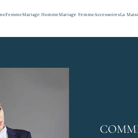
me
Femme
Mariage Homme
Mariage Femme
Accessoires
La Mais
COMME