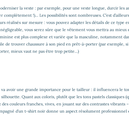
moderniser la veste : par exemple, pour une veste longue, durcir les a
ver complètement !)… Les possibilités sont nombreuses. C’est d’ailleurs
urs réalisés sur mesure : vous pouvez adapter les détails de ce type e
ect négligeable, vous serez sûre que le vêtement vous mettra au mieux
éminine est plus complexe et variée que la masculine, notamment dan
ficile de trouver chaussure à son pied en prêt-à-porter (par exemple, si
rter, mieux vaut ne pas être trop petite…)
va avoir une grande importance pour le tailleur : il influencera le t
silhouette. Quant aux coloris, plutôt que les tons pastels classiques (
z des couleurs franches, vives, en jouant sur des contrastes vibrants –
mpagné d’un t-shirt noir donne un aspect résolument professionnel 