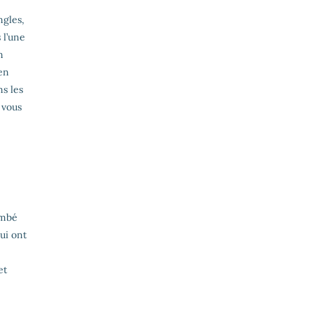
ngles,
 l’une
n
 en
s les
 vous
ombé
qui ont
et