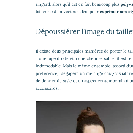
ringard, alors qu’il est en fait beaucoup plus
polyva
tailleur est un vecteur idéal pour
exprimer son st
Dépoussiérer l’image du taill
Il existe deux principales manières de porter le tai
à une jupe droite et à une chemise sobre, il est l’
indémodable. Mais le même ensemble, assorti d’un d
préférence), dégagera un mélange chic/casual très po
de donner du style et un aspect contemporain à un ta
accessoires…