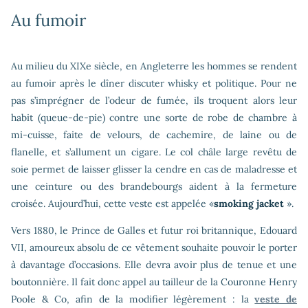
Au fumoir
Au milieu du XIXe siècle, en Angleterre les hommes se rendent
au fumoir après le dîner discuter whisky et politique. Pour ne
pas s’imprégner de l’odeur de fumée, ils troquent alors leur
habit (queue-de-pie) contre une sorte de robe de chambre à
mi-cuisse, faite de velours, de cachemire, de laine ou de
flanelle, et s’allument un cigare. Le col châle large revêtu de
soie permet de laisser glisser la cendre en cas de maladresse et
une ceinture ou des brandebourgs aident à la fermeture
croisée. Aujourd’hui, cette veste est appelée «
smoking jacket
».
Vers 1880, le Prince de Galles et futur roi britannique, Edouard
VII, amoureux absolu de ce vêtement souhaite pouvoir le porter
à davantage d’occasions. Elle devra avoir plus de tenue et une
boutonnière. Il fait donc appel au tailleur de la Couronne Henry
Poole & Co, afin de la modifier légèrement : la
veste de