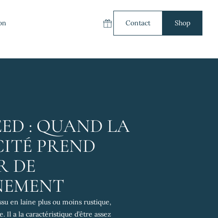
on
Contact
Shop
Carte cadeau
ED : QUAND LA
CITÉ PREND
R DE
NEMENT
ssu en laine plus ou moins rustique,
e. Il a la caractéristique d’être assez