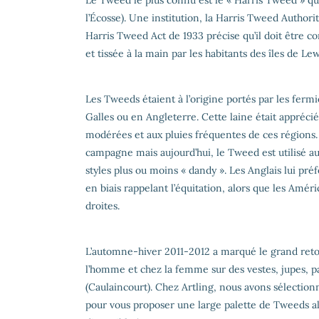
Le Tweed le plus connu est le « Harris Tweed » qui 
l’Écosse). Une institution, la Harris Tweed Authori
Harris Tweed Act de 1933 précise qu’il doit être co
et tissée à la main par les habitants des îles de Lewi
Les Tweeds étaient à l’origine portés par les fermi
Galles ou en Angleterre. Cette laine était appréci
modérées et aux pluies fréquentes de ces régions. 
campagne mais aujourd’hui, le Tweed est utilisé au
styles plus ou moins « dandy ». Les Anglais lui pré
en biais rappelant l’équitation, alors que les Amér
droites.
L’automne-hiver 2011-2012 a marqué le grand reto
l’homme et chez la femme sur des vestes, jupes, p
(Caulaincourt). Chez Artling, nous avons sélection
pour vous proposer une large palette de Tweeds al