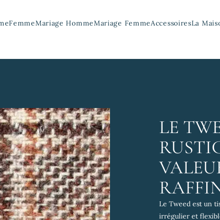
me
Femme
Mariage Homme
Mariage Femme
Accessoires
La Mais
LE TWE
RUSTI
VALEU
RAFFI
Le Tweed est un ti
irrégulier et flexibl