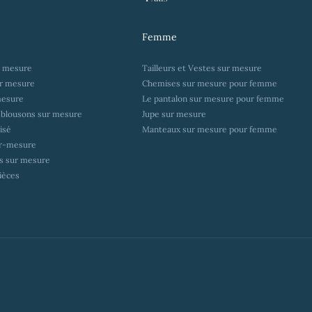
Femme
r mesure
Tailleurs et Vestes sur mesure
r mesure
Chemises sur mesure pour femme
mesure
Le pantalon sur mesure pour femme
 blousons sur mesure
Jupe sur mesure
isé
Manteaux sur mesure pour femme
ur-mesure
ts sur mesure
ièces