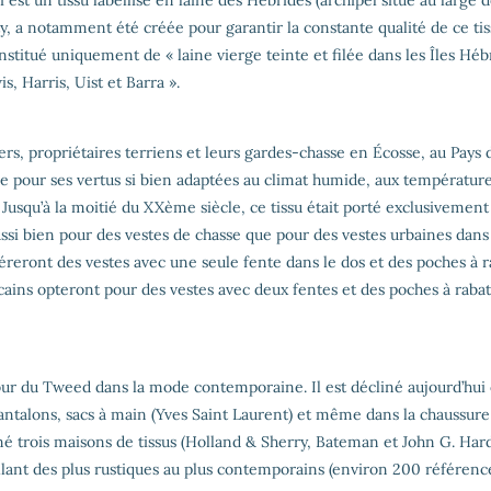
est un tissu labellisé en laine des Hébrides (archipel situé au large 
ty, a notamment été créée pour garantir la constante qualité de ce tis
nstitué uniquement de « laine vierge teinte et filée dans les Îles Héb
s, Harris, Uist et Barra ».
ers, propriétaires terriens et leurs gardes-chasse en Écosse, au Pays 
ée pour ses vertus si bien adaptées au climat humide, aux températur
Jusqu’à la moitié du XXème siècle, ce tissu était porté exclusivement 
ssi bien pour des vestes de chasse que pour des vestes urbaines dans
féreront des vestes avec une seule fente dans le dos et des poches à r
icains opteront pour des vestes avec deux fentes et des poches à rabat
ur du Tweed dans la mode contemporaine. Il est décliné aujourd’hui
antalons, sacs à main (Yves Saint Laurent) et même dans la chaussure
né trois maisons de tissus (Holland & Sherry, Bateman et John G. Har
lant des plus rustiques au plus contemporains (environ 200 référenc