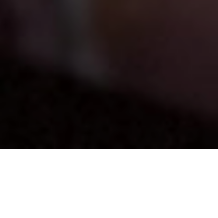
Accueil
Homme
Chemises sur mesure
Les cols d’une chemise
sur mesure confectionnée chez Artling