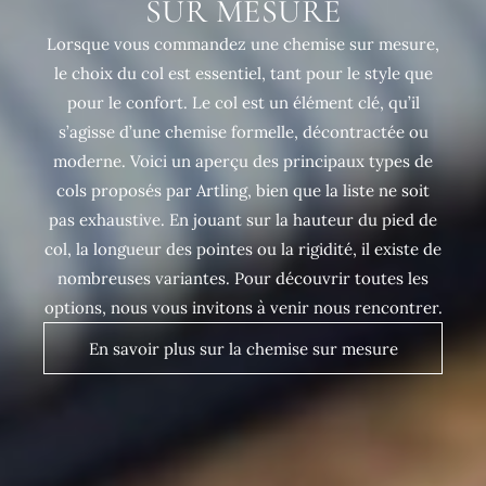
SUR MESURE
Lorsque vous commandez une chemise sur mesure,
le choix du col est essentiel, tant pour le style que
pour le confort. Le col est un élément clé, qu’il
s’agisse d’une chemise formelle, décontractée ou
moderne. Voici un aperçu des principaux types de
cols proposés par Artling, bien que la liste ne soit
pas exhaustive. En jouant sur la hauteur du pied de
col, la longueur des pointes ou la rigidité, il existe de
nombreuses variantes. Pour découvrir toutes les
options, nous vous invitons à venir nous rencontrer.
En savoir plus sur la chemise sur mesure