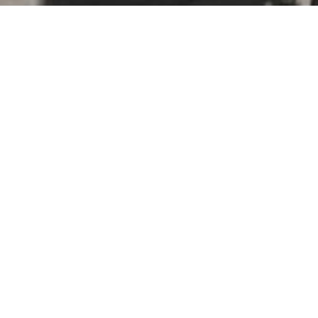
Accueil
Homme
Vestes sur mesure pour homme
La Piuma
Giacca, veste sur mesure pour homme
Categorie