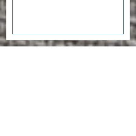
Accueil
Homme
Vestes sur mesure pour homme
La Travel
Jacket, veste sur mesure pour homme
Categorie