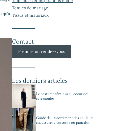
Tendances et inspirations mode
Tenues de mariage
s qu’à
Tissus et matériaux
Contact
Prendre un rendez-vous
Les derniers articles
Le costume féminin au coeur des
cérémonies
Guide de l’assortiment des couleurs
chaussures / costume ou pantalon