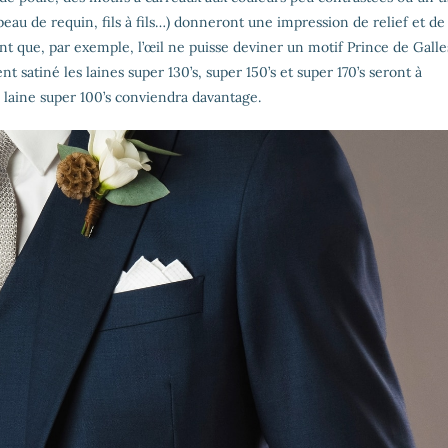
, peau de requin, fils à fils…) donneront une impression de relief et de
t que, par exemple, l’œil ne puisse deviner un motif Prince de Galle
 satiné les laines super 130’s, super 150’s et super 170’s seront à
e laine super 100’s conviendra davantage.