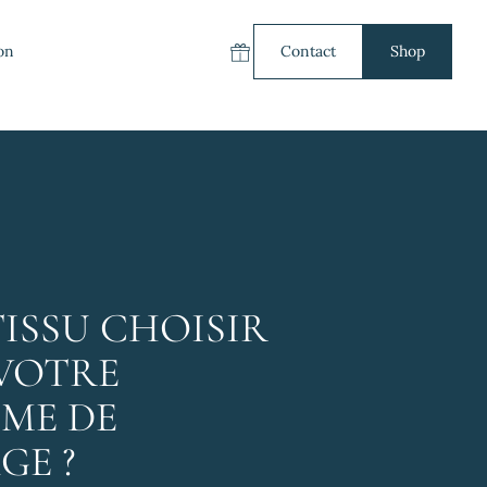
on
Contact
Shop
Carte cadeau
ISSU CHOISIR
VOTRE
ME DE
GE ?