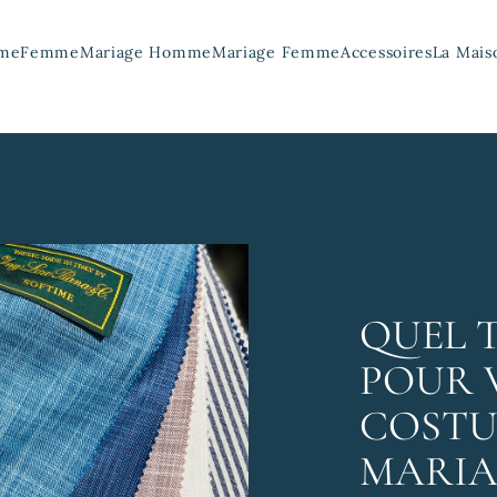
me
Femme
Mariage Homme
Mariage Femme
Accessoires
La Mais
QUEL T
POUR 
COSTU
MARIA