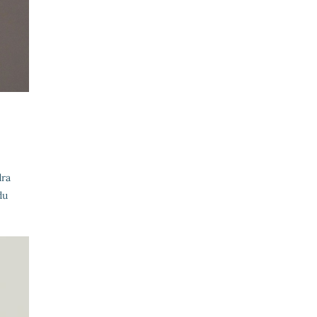
dra
du