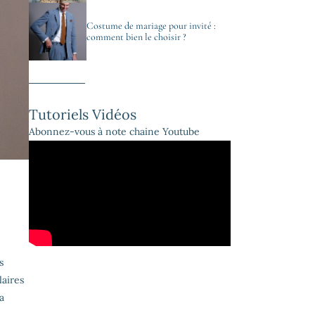
Costume de mariage pour invité :
comment bien le choisir ?
Tutoriels Vidéos
Abonnez-vous à note chaine Youtube
s
laires
a