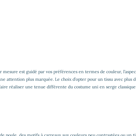
r mesure est guidé par vos préférences en termes de couleur, l’aspec
une attention plus marquée. Le choix d’opter pour un tissu avec plus 
e faire réaliser une tenue différente du costume uni en serge classique
 de poule, des motifs à carreaux aux couleurs peu contrastées ou un t